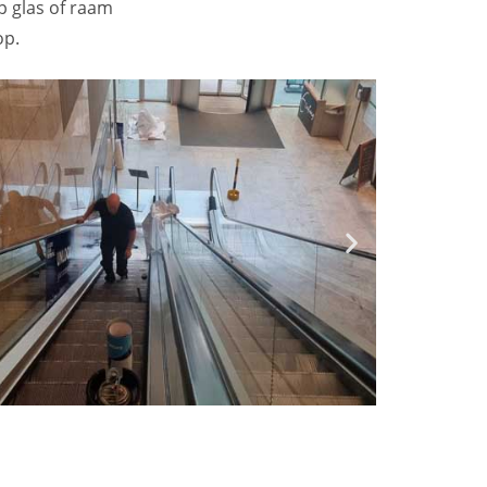
p glas of raam
op.