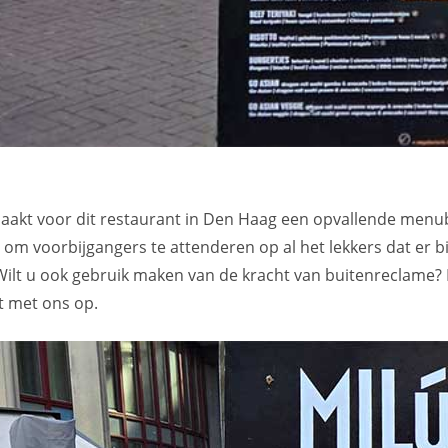
aakt voor dit restaurant in Den Haag een opvallende menu
om voorbijgangers te attenderen op al het lekkers dat er b
. Wilt u ook gebruik maken van de kracht van buitenreclame
t met ons op.